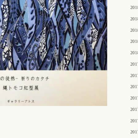
20
20
20
20
20
20
20
20
20
20
20
20