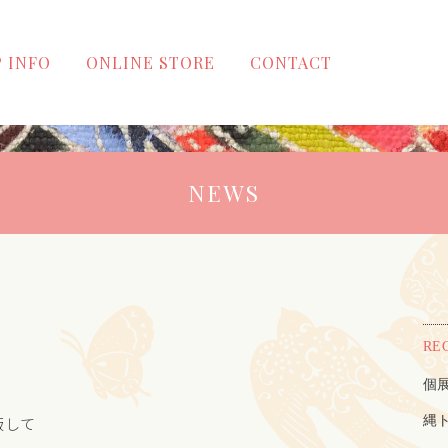
 INFO
ONLINE STORE
CONTACT
NEWS
RE
個
版して
縄