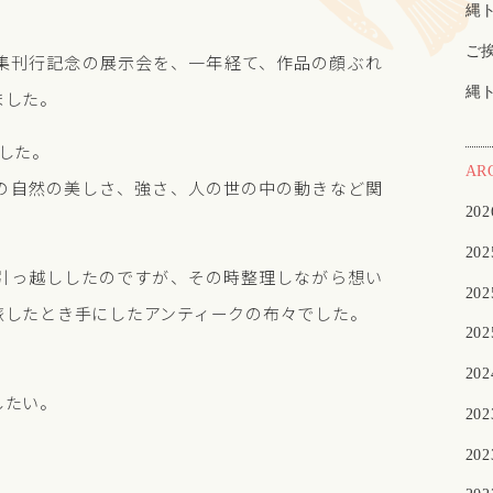
縄
ご
集刊行記念の展示会を、一年経て、作品の顔ぶれ
縄
ました。
した。
AR
の自然の美しさ、強さ、人の世の中の動きなど関
20
。
20
引っ越ししたのですが、その時整理しながら想い
20
旅したとき手にしたアンティークの布々でした。
20
20
したい。
20
20